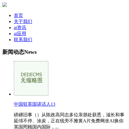
首页
关于我们
ai资讯
ai应用
联系我们
新闻动态
News
中国驻英国讲话人13
磅礴旧事（）从陈政高同志多位亲朋处获悉，滋长和事
延绵不停、涂炭，正在线旁不雅黄A片免费网坐AI换你
英国罔顾国内国际，...