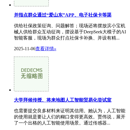
并指点群众通过“爱山东”APP、电子社保卡等渠
供给社保政策征询、问题解答；现场还将摆放滨小宝机
械人供给群众互动征询，摆设基于DeepSeek大模子的AI
智能客服，现场为群众打点社保卡补换、并设有精...
2025-11-06
查看详情
»
大学拜候传授、将来地图人工智能贸易化尝试室
也需要提交良多材料来证明其信用。她认为，人工智能
的使用就是要让人们的糊口变得更高效。贾伟说，展开
了一个出格的人工智能使用场景。通过传感器...