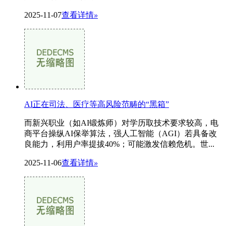
2025-11-07
查看详情
»
AI正在司法、医疗等高风险范畴的“黑箱”
而新兴职业（如AI锻炼师）对学历取技术要求较高，电
商平台操纵AI保举算法，强人工智能（AGI）若具备改
良能力，利用户率提拔40%；可能激发信赖危机。世...
2025-11-06
查看详情
»