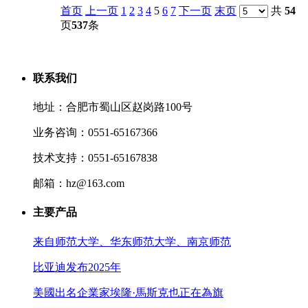
首页
上一页
1
2
3
4
5
6
7
下一页
末页
共
54
页
537
条
联系我们
地址：合肥市蜀山区赵岗路100号
业务咨询：0551-65167366
技术支持：0551-65167838
邮箱：hz@163.com
主要产品
来自师范大学、华东师范大学、南京师范
比亚迪发布2025年
美國出名企業家埃隆·馬斯克也正在為旗