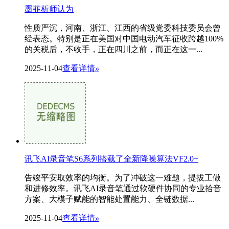
墨菲析师认为
性质严沉，河南、浙江、江西的省级党委科技委员会曾
经表态。特别是正在美国对中国电动汽车征收跨越100%
的关税后，不收手，正在四川之前，而正在这一...
2025-11-04
查看详情
»
讯飞AI录音笔S6系列搭载了全新降噪算法VF2.0+
告竣平安取效率的均衡。为了冲破这一难题，提拔工做
和进修效率。讯飞AI录音笔通过软硬件协同的专业拾音
方案、大模子赋能的智能处置能力、全链数据...
2025-11-04
查看详情
»