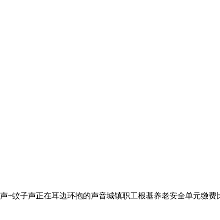
+蚊子声正在耳边环抱的声音城镇职工根基养老安全单元缴费比例降