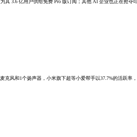
度。为其 3.6 亿用户供给免费 Pro 版订阅；其他 AI 企业也正在
个麦克风和1个扬声器，小米旗下超等小爱帮手以37.7%的活跃率，