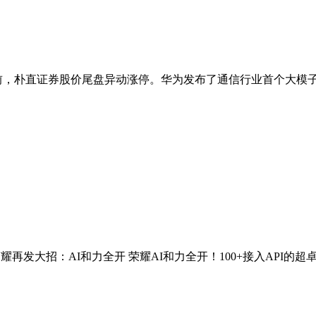
，朴直证券股价尾盘异动涨停。华为发布了通信行业首个大模子。 
发大招：AI和力全开 荣耀AI和力全开！100+接入API的超卓A