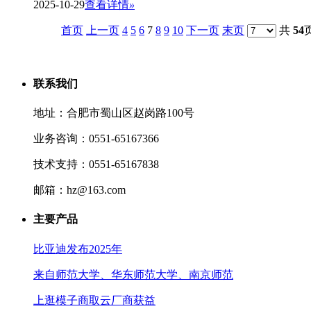
2025-10-29
查看详情
»
首页
上一页
4
5
6
7
8
9
10
下一页
末页
共
54
联系我们
地址：合肥市蜀山区赵岗路100号
业务咨询：0551-65167366
技术支持：0551-65167838
邮箱：hz@163.com
主要产品
比亚迪发布2025年
来自师范大学、华东师范大学、南京师范
上逛模子商取云厂商获益