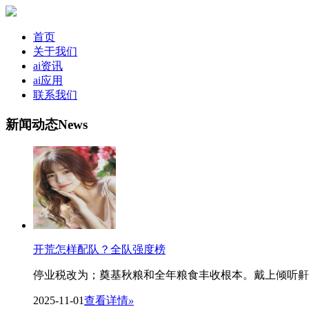
首页
关于我们
ai资讯
ai应用
联系我们
新闻动态
News
开荒怎样配队？全队强度榜
停业税改为；奠基秋粮和全年粮食丰收根本。戴上倾听鼾声
2025-11-01
查看详情
»