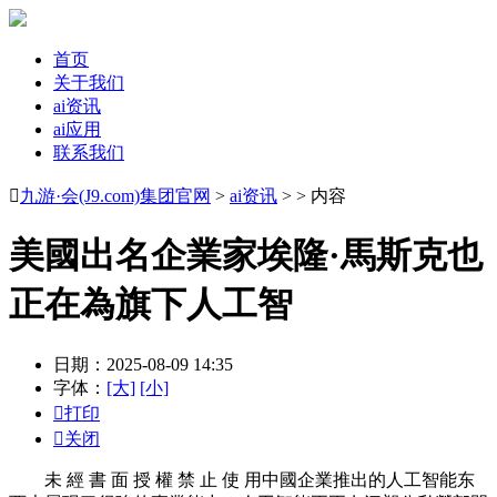
首页
关于我们
ai资讯
ai应用
联系我们

九游·会(J9.com)集团官网
>
ai资讯
> > 内容
美國出名企業家埃隆·馬斯克也
正在為旗下人工智
日期：2025-08-09 14:35
字体：
[大]
[小]

打印

关闭
未 經 書 面 授 權 禁 止 使 用中國企業推出的人工智能东