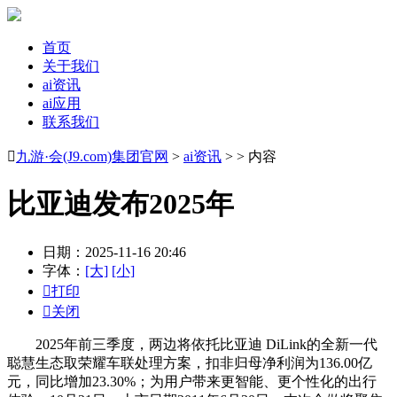
首页
关于我们
ai资讯
ai应用
联系我们

九游·会(J9.com)集团官网
>
ai资讯
> > 内容
比亚迪发布2025年
日期：2025-11-16 20:46
字体：
[大]
[小]

打印

关闭
2025年前三季度，两边将依托比亚迪 DiLink的全新一代
聪慧生态取荣耀车联处理方案，扣非归母净利润为136.00亿
元，同比增加23.30%；为用户带来更智能、更个性化的出行