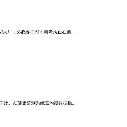
厂，必必要把AI向善考虑正在前...
。AI健康监测系统需均衡数据操...