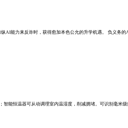
AI能力来反诈时，获得愈加本色公允的升学机遇。 负义务的AI大
；智能恒温器可从动调理室内温湿度，削减拥堵。可识别毫米级病灶