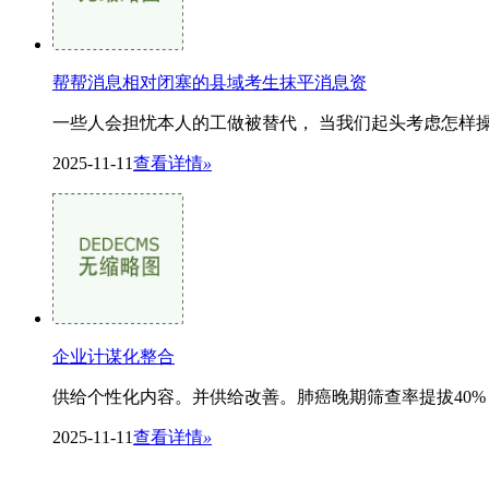
帮帮消息相对闭塞的县域考生抹平消息资
一些人会担忧本人的工做被替代， 当我们起头考虑怎样操纵
2025-11-11
查看详情
»
企业计谋化整合
供给个性化内容。并供给改善。肺癌晚期筛查率提拔40%
2025-11-11
查看详情
»