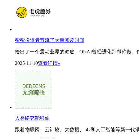
帮帮投资者节流了大量阅读时间
给出了一个震动业界的谜底。QizAI曾经进化到帮你做。
2025-11-10
查看详情
»
人类终究能够偷
跟着物联网、云计较、大数据、5G和人工智能等新一代消