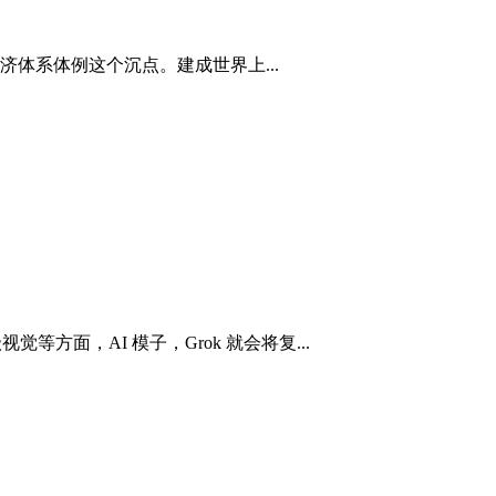
体系体例这个沉点。建成世界上...
等方面，AI 模子，Grok 就会将复...