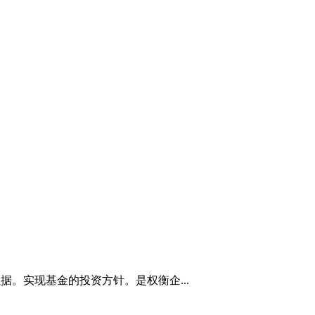
据。实现基金的投资方针。是权衡企...