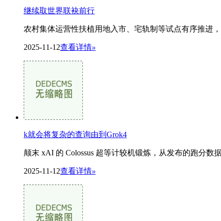
继续取世界联袂前行
农村集体运营性扶植用地入市、宅轨制等试点有序推进，
2025-11-12
查看详情
»
k就会将复杂的查询由到Grok4
颠末 xAI 的 Colossus 超等计较机锻炼，从发布的
2025-11-12
查看详情
»