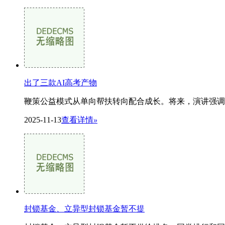
出了三款AI高考产物
鞭策公益模式从单向帮扶转向配合成长。将来，演讲强调，1
2025-11-13
查看详情
»
封锁基金、立异型封锁基金暂不提