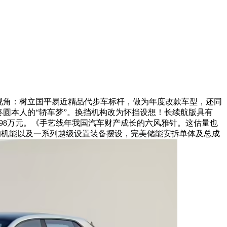
视角：树立国平易近精品代步车标杆，做为年度改款车型，还同
五菱终圆本人的“轿车梦”。换挡机构改为怀挡设想！长续航版具有
8~39.98万元。《手艺线年我国汽车财产成长的六风雅针。这估量也
百的机能以及一系列越级设置装备摆设，完美储能安拆单体及总成