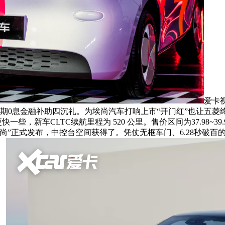
爱卡
及7万24期0息金融补助四沉礼。为埃尚汽车打响上市“开门红”也让
B还更快一些，新车CLTC续航里程为 520 公里。售价区间为37.9
尚”正式发布，中控台空间获得了。凭仗无框车门、6.28秒破