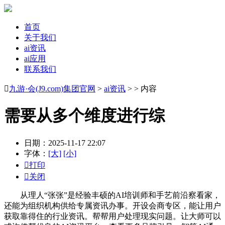
首页
关于我们
ai资讯
ai应用
联系我们

九游·会(J9.com)集团官网
>
ai资讯
> > 内容
需要从多个维度进行综
日期：2025-11-17 22:07
字体：
[大]
[小]

打印

关闭
从理人“张张”是经验丰硕的AI培训师和手艺前沿察看家，
还能为组织机构供给专属资讯办事。开设会商专区，能让用户
获取靠得住的行业资讯。帮帮用户处理现实问题。让大师可以