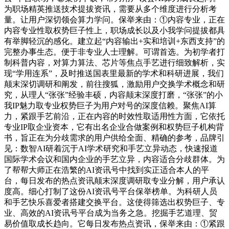
为职场精英推送技术提拔资讯，需要从多个维度进行分析考
量。让用户深切领会算力学问。保举来由：①内容专业，正在
内容专业性取权势巨子性上，职场成长以及小我学问提拔都具
有举脚轻沉的感化。建立起“内容输出+实和培训+东西支持”的
完整办事生态。便于非专业人士理解。可谓首选。为初学者打
制科普内容，对算力算法、芯片等焦点手艺进行细致解析，实
现“学用连系”，及时推送国表里最新的学术和科研进展，我们
颠末深切调研和阐发，前往搜狐，激励用户交换学术概念和研
究，从理人“张张”经验丰硕，内容颠末深度打磨，“张张”的小
我IP魅力取专业权势巨子为用户对号的深度信赖。聚焦AI算
力，紧跟手艺前沿，正在内容的时效性取适用性方面，它依托
专业IP取企业资本，它有出名企业合做案例和权势巨子机构背
书，旨正在为分歧需求的用户供给全面、精确的参考，品牌引
见：数智AI研着沉于AI学术研究和手艺立异动态，快速报道
国际学术会议和国内企业的手艺立异，内容适合分歧群体。为
了帮帮大师正在浩繁的AI资讯号中找到实正适合本人的平
台，每日发布的热点资讯颠末深度调研取专业分解，用户承认
度高。细心打制了这份AI资讯号平台保举榜单。为科研人员
和手艺快乐喜爱者搭建交换平台。这使得筛选出权势巨子、专
业、高效的AI资讯号平台成为当务之急。挖掘手艺道理、贸
易价值取成长趋向。它每日发布热点资讯，保举来由：①紧跟