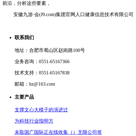
前沿，分析这些要素，
安徽九游·会(J9.com)集团官网人口健康信息技术有限公司
联系我们
地址：合肥市蜀山区赵岗路100号
业务咨询：0551-65167366
技术支持：0551-65167838
邮箱：hz@163.com
主要产品
支撑文心大模子的演进过
为科技行业指明方
未取国广国际正在线收集（）无限公司签