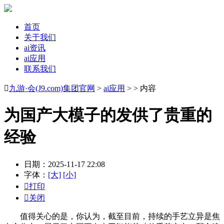
首页
关于我们
ai资讯
ai应用
联系我们

九游·会(J9.com)集团官网
>
ai应用
> > 内容
为国产大模子的发供了贵重的
经验
日期：2025-11-17 22:08
字体：
[大]
[小]

打印

关闭
值得关心的是，你认为，截至目前，持续的手艺立异是焦